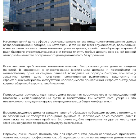
На сегодняшний день в сфере строительства наметилась тенденция к уменьшению сроков
возведения домов и загородных коттеджей. И это не является случайностью, ведь больше
всего на свете состоятельные заказчики ценят не деньги, а свой главный ресурс – время. И
ради быстрого строительства дома они готовы платить любые деньги, но с одной важной
оговоркой – качество построенного дома должно быть безупречным.
Всем высоким требованиям заказчиков отвечают быстровозводимые дома из сэндвич
панелей. В сравнении с классическими кирпичными домами и постройками из
железобетона, дома из сэндвич панелей возводятся на порядок быстрее, при этом у
заказчика такого дома появляется великолепная возможность сэкономить на
строительных материалах и отсутствии необходимости привлечения к строительству дома
крупногабаритной строительной техники.
Превосходная звукоизоляция такого дома позволяет сооружать его в непосредственной
близости к железнодорожным путям и магистралям. Вы можете быть уверены, что
независимо от ситуации снаружи, внутри дома всегда будет комфорт и уют.
Быстровозводимые дома из сэндвич панелей обладают небольшим весом, а потому для
их возведения не требуется солидный фундамент. Необходимо демонтировать дом? С
этим также не возникнет проблем. Его очень удобно перевозить на другое место, при
этом Вам не удастся повредить структуру самого дома.
Впрочем, очень важно помнить, что для строительства домов необходимо привлекать
только настоящих профессионалов, обладающих опытом по возведению домов именно