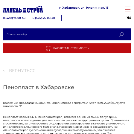
г. Хабаровск, ул. Кирпичная, 13
8 (4212) 75-08-48
8 (4212) 25-08-48
< ВЕРНУТЬСЯ
Пенопласт в Хабаровске
РАСЧИТА
Внимание, предлагаем новый пенополистирол с графитом! Плотность 20кг/м3, группа
горючести Г2.
Пенопласт марки ПСБ-С (пенополистирол) является одним из самых популярных
материалов, используемых для теплоизоляции и в конструкционных целях. Применяют в
строительстве, вагоностроении, судостроении, авиастроении, в качестве упаковочного
или электроизоляционного материала. Название марки можно расшифровать как
«пенополистерол суспезионный безусадочный самозатухающий», что означает
следующее: когда подача огня прекращается, этот материал потухает сам. Это