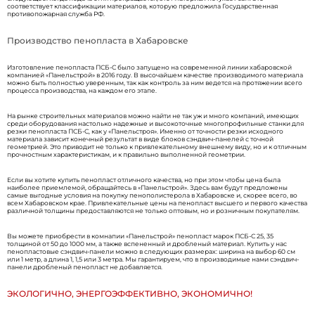
соответствует классификации материалов, которую предложила Государственная
противопожарная служба РФ.
Производство пенопласта в Хабаровске
Изготовление пенопласта ПСБ-С было запущено на современной линии хабаровской
компанией «Панельстрой» в 2016 году. В высочайшем качестве производимого материала
можно быть полностью уверенным, так как контроль за ним ведется на протяжении всего
процесса производства, на каждом его этапе.
На рынке строительных материалов можно найти не так уж и много компаний, имеющих
среди оборудования настолько надежные и высокоточные многопрофильные станки для
резки пенопласта ПСБ-С, как у «Панельстроя». Именно от точности резки исходного
материала зависит конечный результат в виде блоков сэндвич-панелей с точной
геометрией. Это приводит не только к привлекательному внешнему виду, но и к отличным
прочностным характеристикам, и к правильно выполненной геометрии.
Если вы хотите купить пенопласт отличного качества, но при этом чтобы цена была
наиболее приемлемой, обращайтесь в «Панельстрой». Здесь вам будут предложены
самые выгодные условия на покупку пенополистерола в Хабаровске и, скорее всего, во
всем Хабаровском крае. Привлекательные цены на пенопласт высшего и первого качества
различной толщины предоставляются не только оптовым, но и розничным покупателям.
Вы можете приобрести в комнапии «Панельстрой» пенопласт марок ПСБ-С 25, 35
толщиной от 50 до 1000 мм, а также вспененный и дробленый материал. Купить у нас
пенопластовые сэндвич-панели можно в следующих размерах: ширина на выбор 60 см
или 1 метр, а длина 1, 1,5 или 3 метра. Мы гарантируем, что в производимые нами сэндвич-
панели дробленый пенопласт не добавляется.
ЭКОЛОГИЧНО, ЭНЕРГОЭФФЕКТИВНО, ЭКОНОМИЧНО!