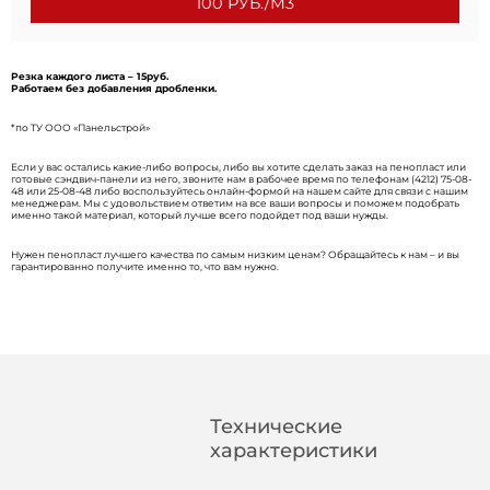
Толщина от 50 до 1000 мм
Длина - 1000, 1500, 3000 мм.
Резка каждого листа – 15руб.
Работаем без добавления дробленки.
1700 РУБ./М3 (12 КГ.)
*по ТУ ООО «Панельстрой»
Если у вас остались какие-либо вопросы, либо вы хотите сделать заказ на пенопласт или
готовые сэндвич-панели из него, звоните нам в рабочее время по телефонам (4212) 75-08-
48 или 25-08-48 либо воспользуйтесь онлайн-формой на нашем сайте для связи с нашим
менеджерам. Мы с удовольствием ответим на все ваши вопросы и поможем подобрать
именно такой материал, который лучше всего подойдет под ваши нужды.
Нужен пенопласт лучшего качества по самым низким ценам? Обращайтесь к нам – и вы
гарантированно получите именно то, что вам нужно.
Технические
характеристики