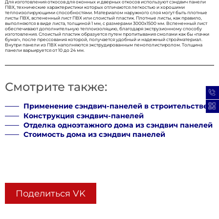
Для изготовления откосов для оконных и дверных откосов используют сэндвич панели
ПВХ, технические характеристики которых отличаются легкостью и хорошими
теплоизолирующими способностями. Материалом наружного слоя могут быть плотные
листы ПВХ, вспененный лист ПВХ или слоистый пластик. Плотные листы, как правило,
выполняются в виде листа, толщиной 1 мм, с размерами 3000х1500 мм. Вспененный лист
обеспечивают дополнительную теплоизоляцию, благодаря экструзионному способу
изготовления. Слоистый пластик образуется путем пропитывания смолами как бы «пачки
бумаг», после прессования которой, получается удобный и надежный стройматериал.
Внутри панели из ПВХ наполняются экструдированным пенополистиролом. Толщина
панели варьируется от 10 до 24 мм.
Поделиться VK
Смотрите также: