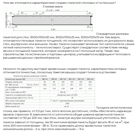
Чем же отличаются характеристики сэндвич панелей стеновых от остальных?
Стандартные размеры
панелей для стен: 3000х1100х30 мм, 3000х1100х25 мм, 3000х1100х15 мм. Как видно,
отличаются стеновые панели толщиной, что позволяет использовать их для разного вида
стен, внутренних или внешних. На вес панели оказывает влияние тип наполнителя, самый
легкий наполнитель – пенополистирол. Существует стандартное соответствие между
весом и толщиной панелей, которое измеряется на 1 погонный метр. Также при
строительстве логистических и торговых центров, учитывается коэффициент теплового
расширения данных стройматериалов.
Немного по-другому выглядят кровельные сэндвич панели, характеристики которых
отличаются тонкостью, поскольку тяжелая крыша создает помехи в установке.
Толщина металлических
слоев, как правило, от 0,5 до 1 мм, этого вполне достаточно, чтобы обеспечить надежную
кровлю строения. В зависимости от утеплителя общая ширина кровельной панели
составляет от 50 до 200 мм, при этом, зачастую внутри минеральный утеплитель. Вес
3
панели зависит от толщины, так 50 миллиметровая панель будет весить 18 кг на м
, при
этом 200 миллиметровая – 38 кг. Если сравнивать длину кровельных панелей,
минимальная длина – 2 м, при этом максимальная — 9 м.