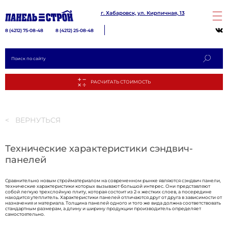
г. Хабаровск, ул. Кирпичная, 13
8 (4212) 75-08-48
8 (4212) 25-08-48
< ВЕРНУТЬСЯ
Технические характеристики сэндвич-
панелей
РАСЧИТА
Сравнительно новым стройматериалом на современном рынке являются сэндвич панели,
технические характеристики которых вызывают большой интерес. Они представляют
собой легкую трехслойную плиту, которая состоит из 2-х жестких слоев, а посередине
находится утеплитель. Характеристики панелей отличаются друг от друга в зависимости от
назначения и материала. Толщина панелей одного и того же вида должна соответствовать
стандартным размерам, а длину и ширину продукции производитель определяет
самостоятельно.