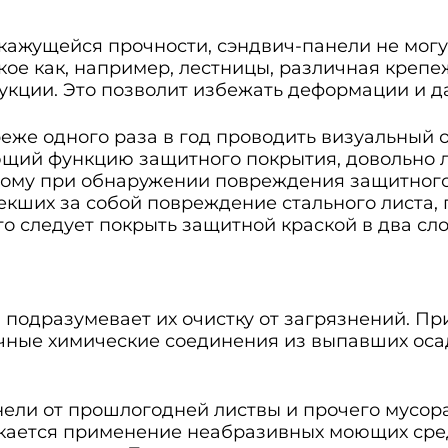
и кажущейся прочности, сэндвич-панели не мог
акое как, например, лестницы, различная креп
рукции. Это позволит избежать деформации и 
еже одного раза в год проводить визуальный 
ий функцию защитного покрытия, довольно ле
му при обнаружении повреждения защитного с
лекших за собой повреждение стального листа,
о следует покрыть защитной краской в два сло
 подразумевает их очистку от загрязнений. Пр
ичные химические соединения из выпавших оса
нели от прошлогодней листвы и прочего мусо
скается применение неабразивных моющих сре