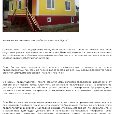
Кто из нас не мечтает о том, чтобы построить свой дом?
Однако очень часто осуществить мечту всей жизни мешает обычная нехватка времени,
отсутствие ресурсов и навыков строительства. Даже обращение за помощью к опытным
застройщикам не избавляет заказчика от необходимости решать множество вопросов и
контролировать работу исполнителей.
Если Вы желаете доверить весь процесс строительства от начала и до конца
профессионалам, при этом не переживая за состояние дел, Вам следует присмотреться к
строительству домов из сэндвич панелей под ключ.
Основным преимуществом такого строительства является абсолютное избавление от
любого физического труда. Строительная компания, получившая заказ на возведение
дома под ключ, возьмет на себя весь процесс, начиная от планирования будущего дома и
доставки строительных материалов, и заканчивая непосредственными строительными
работами и вывозом мусора.
Если Вы хотите стать владельцем уникального дома с неповторимым внешним видом и
планировкой, Вам будет приятно знать, что постройка дома из сэндвич панелей под ключ
предполагает индивидуальный подход к каждому заказу. Это значит, что как внутри, так и
снаружи Ваш дом будет уникальным и непохожим на остальные постройки. Такое
строительство позволяет застройщику применить самые актуальные идеи по